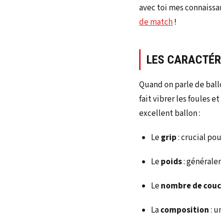
avec toi mes connaissan
de match
!
LES CARACTÉR
Quand on parle de ballo
fait vibrer les foules e
excellent ballon :
Le
grip
: crucial po
Le
poids
: générale
Le
nombre de cou
La
composition
: u