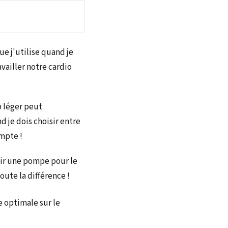
que j'utilise quand je
vailler notre cardio
p léger peut
je dois choisir entre
ompte !
oir une pompe pour le
oute la différence !