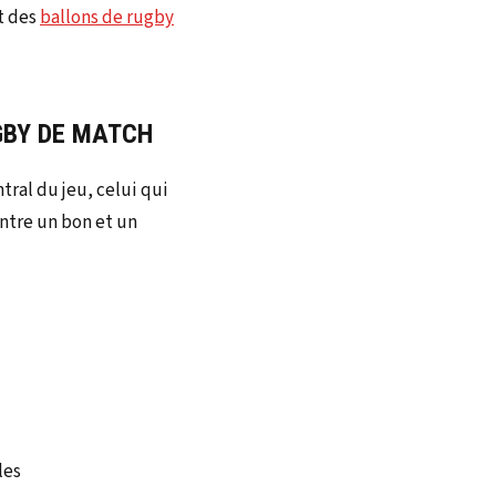
nt des
ballons de rugby
GBY DE MATCH
tral du jeu, celui qui
 entre un bon et un
les