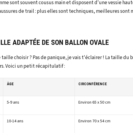
mme sont souvent cousus main et disposent d'une vessie haut
sures de trail : plus elles sont techniques, meilleures sont m
ILLE ADAPTÉE DE SON BALLON OVALE
aille choisir ? Pas de panique, je vais t'éclairer ! La taille du
. Voici un petit récapitulatif :
ÂGE
CIRCONFÉRENCE
5-9 ans
Environ 65 x 50 cm
10-14 ans
Environ 70 x 54 cm