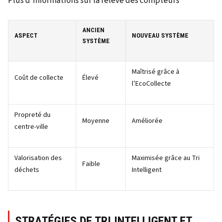
Plus d'informations sur la relève des compteurs
ANCIEN
ASPECT
NOUVEAU SYSTÈME
SYSTÈME
Maîtrisé grâce à
Coût de collecte
Élevé
l’EcoCollecte
Propreté du
Moyenne
Améliorée
centre-ville
Valorisation des
Maximisée grâce au Tri
Faible
déchets
Intelligent
STRATÉGIES DE TRI INTELLIGENT ET