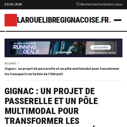
02/05/2026
Rechercher
Contactez-nous
LAROUELIBREGIGNACOISE.FR
.
l
Accueil
Gignac : un projet de passerelle et un pôle multimodal pour transformer
les transports en Vallée de l'Hérault
GIGNAC : UN PROJET DE
PASSERELLE ET UN PÔLE
MULTIMODAL POUR
TRANSFORMER LES