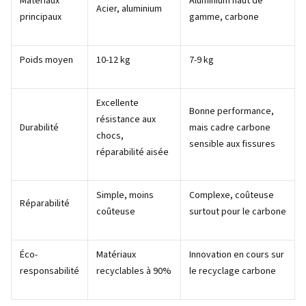
Matériaux
Aluminium haut de
Acier, aluminium
principaux
gamme, carbone
Poids moyen
10-12 kg
7-9 kg
Excellente
Bonne performance,
résistance aux
Durabilité
mais cadre carbone
chocs,
sensible aux fissures
réparabilité aisée
Simple, moins
Complexe, coûteuse
Réparabilité
coûteuse
surtout pour le carbone
Éco-
Matériaux
Innovation en cours sur
responsabilité
recyclables à 90%
le recyclage carbone