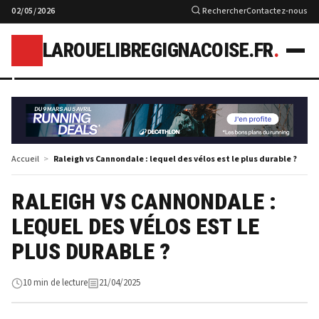
02/05/2026
Rechercher
Contactez-nous
LAROUELIBREGIGNACOISE.FR
.
l
Accueil
Raleigh vs Cannondale : lequel des vélos est le plus durable ?
RALEIGH VS CANNONDALE :
LEQUEL DES VÉLOS EST LE
PLUS DURABLE ?
10 min de lecture
21/04/2025