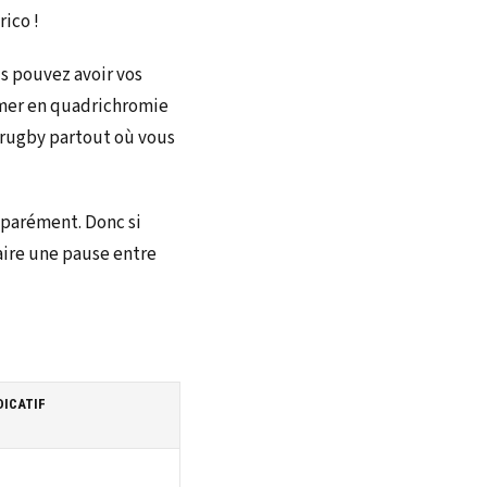
rico !
us pouvez avoir vos
imer en quadrichromie
u rugby partout où vous
séparément. Donc si
aire une pause entre
DICATIF