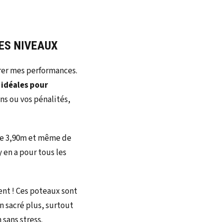
ES NIVEAUX
orer mes performances.
t
idéales pour
ons ou vos pénalités,
s de 3,90m et même de
y en a pour tous les
ment ! Ces poteaux sont
un sacré plus, surtout
 sans stress.