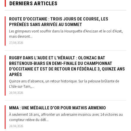
DERNIERS ARTICLES
ROUTE D'OCCITANIE : TROIS JOURS DE COURSE, LES
PYRÉNÉES SANS ARRIVÉE AU SOMMET
Les grimpeurs vont souffrir dans la Hourquette d'Ancizan et le col d'Azet,
mais devront...
27/04/2026
RUGBY DANS L'AUDE ET L'HÉRAULT : OLONZAC BAT
BRETENOUX-BIARS EN DEMI-FINALE DU CHAMPIONNAT
D'OCCITANIE ET EST DE RETOUR EN FÉDÉRALE 3, QUINZE ANS
APRÈS
Quinze ans d'absence, un retour historique. Sur la pelouse brûlante de
L'Isle-sur-Tarn,...
24/04/2026
MMA : UNE MÉDAILLE D'OR POUR MATHIS ARMENIO
À seulement 16 ans, affronter un adversaire invaincu avec 14 victoires au
compteur relève du défi...
24/04/2026