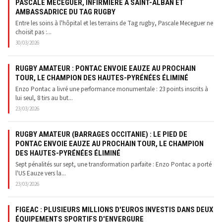
PASCALE MECEGUER, INFIRMIÈRE À SAINT-ALBAN ET
AMBASSADRICE DU TAG RUGBY
Entre les soins à l'hôpital et les terrains de Tag rugby, Pascale Meceguer ne
choisit pas :...
30/03/2026
RUGBY AMATEUR : PONTAC ENVOIE EAUZE AU PROCHAIN
TOUR, LE CHAMPION DES HAUTES-PYRÉNÉES ÉLIMINÉ
Enzo Pontac a livré une performance monumentale : 23 points inscrits à
lui seul, 8 tirs au but...
23/03/2026
RUGBY AMATEUR (BARRAGES OCCITANIE) : LE PIED DE
PONTAC ENVOIE EAUZE AU PROCHAIN TOUR, LE CHAMPION
DES HAUTES-PYRÉNÉES ÉLIMINÉ
Sept pénalités sur sept, une transformation parfaite : Enzo Pontac a porté
l'US Eauze vers la...
23/03/2026
FIGEAC : PLUSIEURS MILLIONS D'EUROS INVESTIS DANS DEUX
ÉQUIPEMENTS SPORTIFS D'ENVERGURE