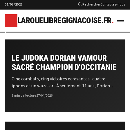
01/05/2026
Rechercher
Contactez-nous
LAROUELIBREGIGNACOISE.FR
.
l
LE JUDOKA DORIAN VAMOUR
SACRÉ CHAMPION D'OCCITANIE
Cinq combats, cinq victoires écrasantes : quatre
ippons et un waza-ari. À seulement 11 ans, Dorian
ROUTE D'OCCITANIE : TROIS JOURS
Vamour pulvérise la concurrence régionale sans
DE COURSE, LES PYRÉNÉES SANS
3 min de lecture
27/04/2026
laisser le moindre doute. Aucune décision aux points,
ARRIVÉE AU SOMMET
aucune pénalité, que du judo offensif et technique.
Derrière cette performance fulgurante se cache une
27/04/2026
progression méthodique : champion départemental,
puis de zone, enfin sacré en Occitanie. Comment ce