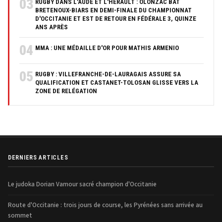
03
RUGBY DANS L'AUDE ET L'HÉRAULT : OLONZAC BAT
BRETENOUX-BIARS EN DEMI-FINALE DU CHAMPIONNAT
D'OCCITANIE ET EST DE RETOUR EN FÉDÉRALE 3, QUINZE
ANS APRÈS
04
MMA : UNE MÉDAILLE D'OR POUR MATHIS ARMENIO
05
RUGBY : VILLEFRANCHE-DE-LAURAGAIS ASSURE SA
QUALIFICATION ET CASTANET-TOLOSAN GLISSE VERS LA
ZONE DE RELÉGATION
DERNIERS ARTICLES
Le judoka Dorian Vamour sacré champion d'Occitanie
Route d'Occitanie : trois jours de course, les Pyrénées sans arrivée au
sommet